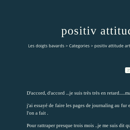
positiv attitu
Les doigts bavards
>
Categories
>
positiv attitude ar
2
D'accord, d'accord ...je suis très très en retard.....m
j'ai essayé de faire les pages de journaling au fur e
l'on a fait .
Pour rattraper presque trois mois ..je me suis dit 