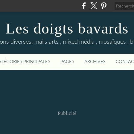
Les doigts bavards
ons diverses: mails arts , mixed média , mosaïques , bij
ATÉGORIES PRINCIPALES
PAGES
ARCHIVES
CONTAC
Publicité