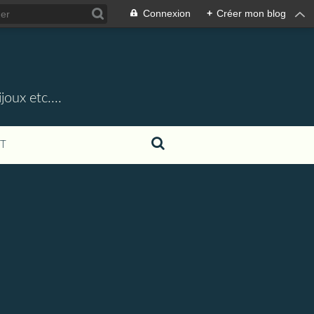
Connexion
+
Créer mon blog
oux etc....
T