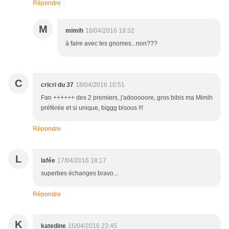
Répondre
M
mimih
18/04/2016 19:32
à faire avec tes gnomes...non???
C
cricri du 37
18/04/2016 10:51
Fan ++++++ des 2 premiers, j'adooooore, gros bibis ma Mimih
préférée et si unique, biggg bisous !!!
Répondre
L
lafée
17/04/2016 18:17
superbes échanges bravo...
Répondre
K
katedine
16/04/2016 23:45