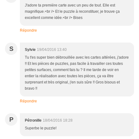
J'adore ta première carte avec un peu de tout. Elle est
magnifique.<br /> Et le puzzle à reconstituer, je trouve ça
excellent comme idée.<br /> Bises
Répondre
S
Sylvie
19/04/2016 13:40
Tu t'es super bien débrouillée avec les cartes altérées, j'adore
!! Et les pièces de puzzles, pas facile à travailler ces toutes
petites surfaces, comment fais tu ? Il me tarde de voir en
entier la réalisation avec toutes les pièces, ça va être
surprenant et très original, j'en suis sûre !! Gros bisous et
bravo !!
Répondre
P
Pétronille
18/04/2016 18:28
Superbe le puzzle!