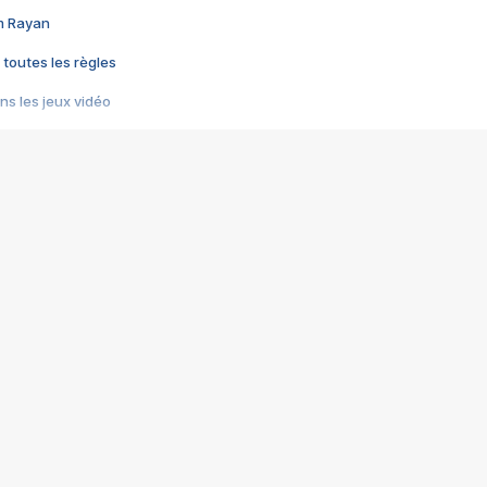
im Rayan
 toutes les règles
s les jeux vidéo
us choquant de Rockstar ? - Le scandale BULLY
e plus moche de Steam
du RÊVE tourne au CAUCHEMAR
pendant 8 heures
it… à tort
umiliés par un jeu vidéo
ire - Final Fantasy 8
ti un empire - Age of Empires
story DOFUS