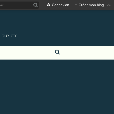
Connexion
+
Créer mon blog
oux etc....
T