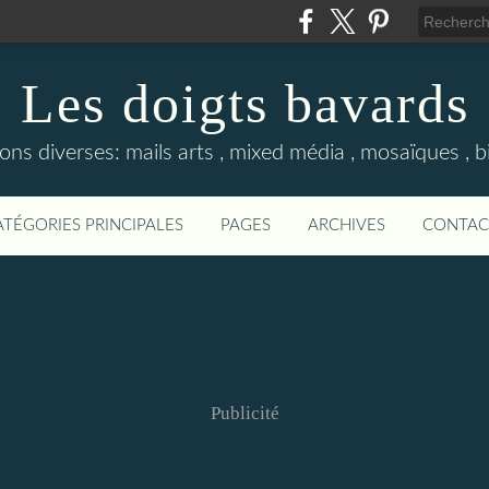
Les doigts bavards
ons diverses: mails arts , mixed média , mosaïques , bij
ATÉGORIES PRINCIPALES
PAGES
ARCHIVES
CONTAC
Publicité