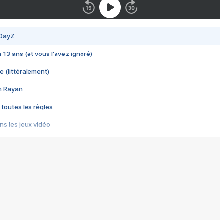
 DayZ
 a 13 ans (et vous l'avez ignoré)
e (littéralement)
im Rayan
 toutes les règles
s les jeux vidéo
us choquant de Rockstar ? - Le scandale BULLY
e plus moche de Steam
du RÊVE tourne au CAUCHEMAR
pendant 8 heures
it… à tort