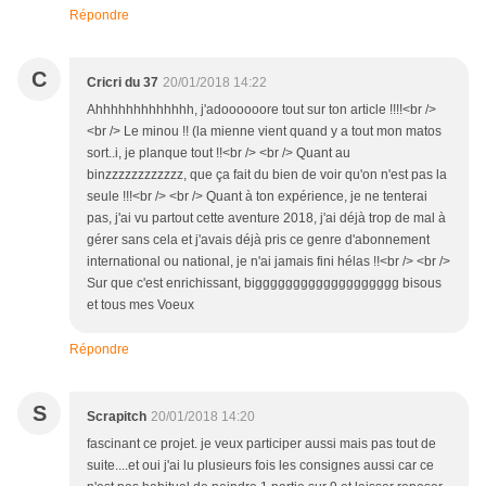
Répondre
C
Cricri du 37
20/01/2018 14:22
Ahhhhhhhhhhhhh, j'adoooooore tout sur ton article !!!!<br />
<br /> Le minou !! (la mienne vient quand y a tout mon matos
sort..i, je planque tout !!<br /> <br /> Quant au
binzzzzzzzzzzzz, que ça fait du bien de voir qu'on n'est pas la
seule !!!<br /> <br /> Quant à ton expérience, je ne tenterai
pas, j'ai vu partout cette aventure 2018, j'ai déjà trop de mal à
gérer sans cela et j'avais déjà pris ce genre d'abonnement
international ou national, je n'ai jamais fini hélas !!<br /> <br />
Sur que c'est enrichissant, biggggggggggggggggggg bisous
et tous mes Voeux
Répondre
S
Scrapitch
20/01/2018 14:20
fascinant ce projet. je veux participer aussi mais pas tout de
suite....et oui j'ai lu plusieurs fois les consignes aussi car ce