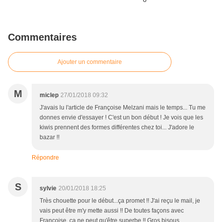
Commentaires
Ajouter un commentaire
M
miclep
27/01/2018 09:32
J'avais lu l'article de Françoise Melzani mais le temps... Tu me
donnes envie d'essayer ! C'est un bon début ! Je vois que les
kiwis prennent des formes différentes chez toi... J'adore le
bazar !!
Répondre
S
sylvie
20/01/2018 18:25
Très chouette pour le début...ça promet !! J'ai reçu le mail, je
vais peut être m'y mette aussi !! De toutes façons avec
Françoise, ça ne peut qu'être superbe !! Gros bisous