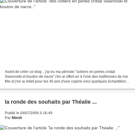
Avant de créer ce blog ...j'ai eu ma période "colliers en perles cristal
Swarovski et bouton de nacre" j'en ai offert un à l'une des maîtresses de ma
fille et j'en ai refait pour les 40 ans d'une copine voici quelques échantillons
ceci n'est qu'un très...
la ronde des souhaits par Théalie ...
Publié le 04/07/2009 à 16:49
Par
Mimih