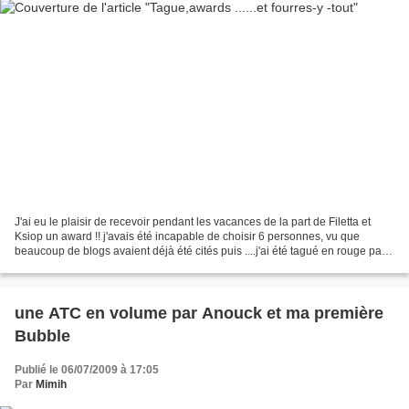
J'ai eu le plaisir de recevoir pendant les vacances de la part de Filetta et
Ksiop un award !! j'avais été incapable de choisir 6 personnes, vu que
beaucoup de blogs avaient déjà été cités puis ....j'ai été tagué en rouge par
Katédine et ensuite en blanc...
une ATC en volume par Anouck et ma première
Bubble
Publié le 06/07/2009 à 17:05
Par
Mimih