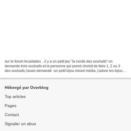
sur le forum Incartades ...il y a un petit jeu "la ronde des souhaits" on
demande trois souhaits et la personne qui prend choisit de faire 1, 2 ou 3
des souhaits j'avais demandé -un petit bijou mixed média..j'adore les bijoux -
un truc avec de la beeswax...
Hébergé par Overblog
Top articles
Pages
Contact
Signaler un abus