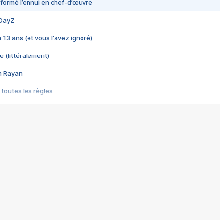
nsformé l’ennui en chef-d’œuvre
 DayZ
 a 13 ans (et vous l'avez ignoré)
e (littéralement)
im Rayan
 toutes les règles
s les jeux vidéo
us choquant de Rockstar ? - Le scandale BULLY
e plus moche de Steam
du RÊVE tourne au CAUCHEMAR
pendant 8 heures
it… à tort
umiliés par un jeu vidéo