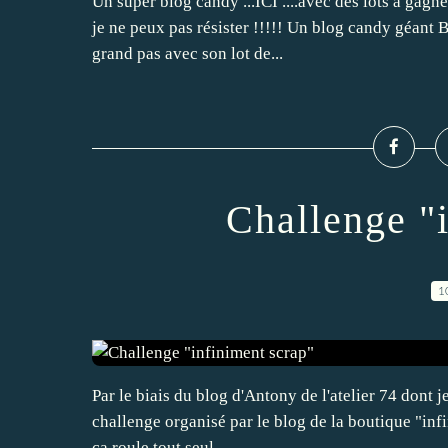
Un super blog candy ...ICI ....avec des lots à gagne
je ne peux pas résister !!!!! Un blog candy géant 
grand pas avec son lot de...
Challenge "
1
Par le biais du blog d'Antony de l'atelier 74 dont je
challenge organisé par le blog de la boutique "infin
ça roule tout seul...