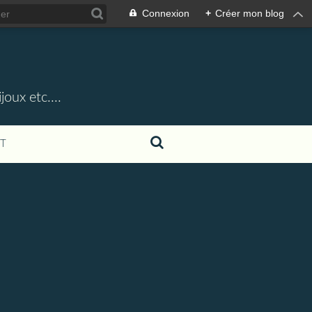
Connexion
+
Créer mon blog
oux etc....
T