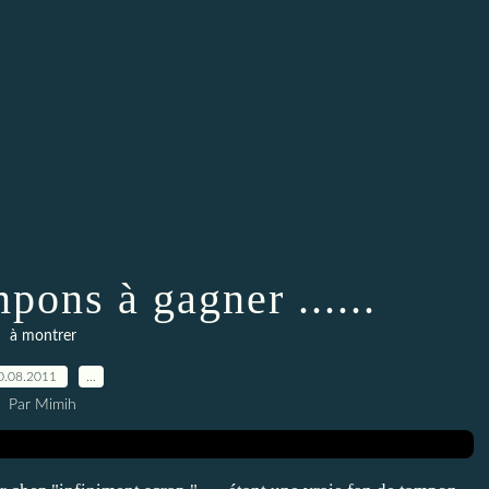
pons à gagner ......
à montrer
0.08.2011
…
Par Mimih