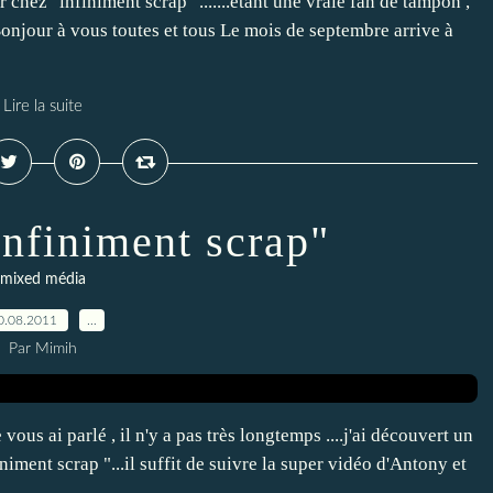
r chez "infiniment scrap ".......étant une vraie fan de tampon ,
Bonjour à vous toutes et tous Le mois de septembre arrive à
Lire la suite
infiniment scrap"
mixed média
0.08.2011
…
Par Mimih
 vous ai parlé , il n'y a pas très longtemps ....j'ai découvert un
iment scrap "...il suffit de suivre la super vidéo d'Antony et