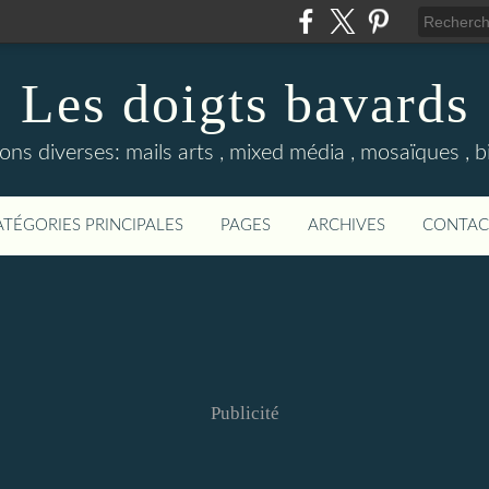
Les doigts bavards
ons diverses: mails arts , mixed média , mosaïques , bij
ATÉGORIES PRINCIPALES
PAGES
ARCHIVES
CONTAC
Publicité