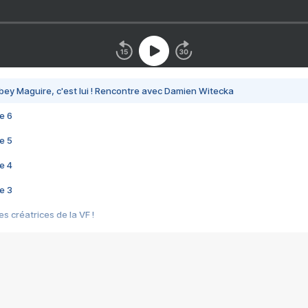
bey Maguire, c'est lui ! Rencontre avec Damien Witecka
e 6
e 5
e 4
e 3
s créatrices de la VF !
e 2
e 1
e Mektoub My Love arrive enfin ! Rencontre avec Shaïn Boumedine et Sal