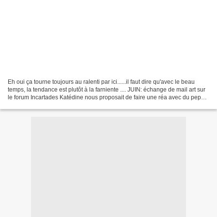
Eh oui ça tourne toujours au ralenti par ici......il faut dire qu'avec le beau
temps, la tendance est plutôt à la farniente .... JUIN: échange de mail art sur
le forum Incartades Katédine nous proposait de faire une réa avec du peps
!!!! - sur une forme...