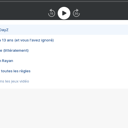
 DayZ
 a 13 ans (et vous l'avez ignoré)
e (littéralement)
im Rayan
 toutes les règles
s les jeux vidéo
us choquant de Rockstar ? - Le scandale BULLY
e plus moche de Steam
du RÊVE tourne au CAUCHEMAR
pendant 8 heures