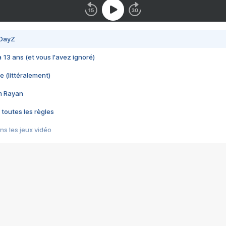
 DayZ
 a 13 ans (et vous l'avez ignoré)
e (littéralement)
im Rayan
 toutes les règles
s les jeux vidéo
us choquant de Rockstar ? - Le scandale BULLY
e plus moche de Steam
du RÊVE tourne au CAUCHEMAR
pendant 8 heures
it… à tort