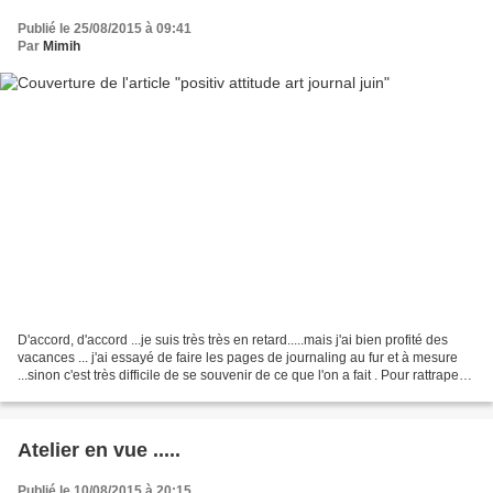
Publié le 25/08/2015 à 09:41
Par
Mimih
D'accord, d'accord ...je suis très très en retard.....mais j'ai bien profité des
vacances ... j'ai essayé de faire les pages de journaling au fur et à mesure
...sinon c'est très difficile de se souvenir de ce que l'on a fait . Pour rattraper
presque trois...
Atelier en vue .....
Publié le 10/08/2015 à 20:15