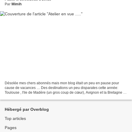
Par
Mimih
Désolée mes chers abonnés mais mon blog était un peu en pause pour
cause de vacances .... Des destinations un peu disparates cette année:
Toulouse , l'ile de Madère (un gros coup de cœur), Avignon et la Bretagne ..
Un article vite fait pour vous dire...
Hébergé par Overblog
Top articles
Pages