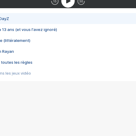
 DayZ
 a 13 ans (et vous l'avez ignoré)
e (littéralement)
im Rayan
 toutes les règles
s les jeux vidéo
us choquant de Rockstar ? - Le scandale BULLY
e plus moche de Steam
du RÊVE tourne au CAUCHEMAR
pendant 8 heures
it… à tort