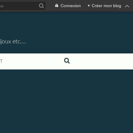
Connexion
+
Créer mon blog
oux etc....
T