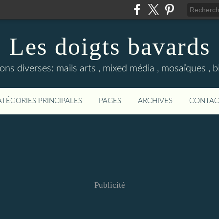
Les doigts bavards
ons diverses: mails arts , mixed média , mosaïques , bij
ATÉGORIES PRINCIPALES
PAGES
ARCHIVES
CONTAC
Publicité