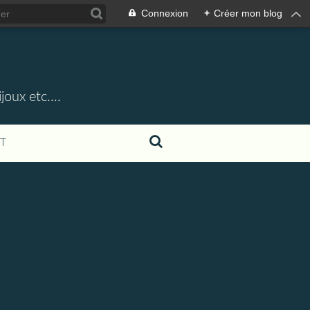
Connexion
+
Créer mon blog
oux etc....
T