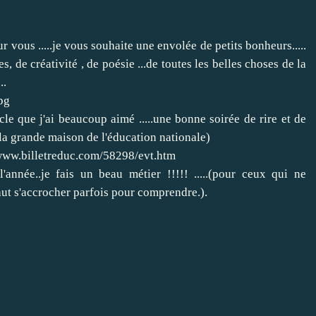
ur vous .....je vous souhaite une envolée de petits bonheurs.....
 de créativité , de poésie ...de toutes les belles choses de la
..
acle que j'ai beaucoup aimé .....une bonne soirée de rire et de
e la grande maison de l'éducation nationale)
ww.billetreduc.com/58298/evt.htm
nnée..je fais un beau métier !!!!! .....(pour ceux qui ne
faut s'accrocher parfois pour comprendre.).