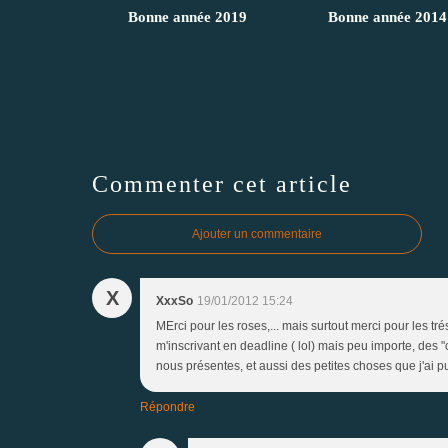
Bonne année 2019
Bonne année 2014
Commenter cet article
Ajouter un commentaire
X
XxxSo
19/01/2012 15:24
MErci pour les roses,... mais surtout merci pour les t
m'inscrivant en deadline ( lol) mais peu importe, des "
nous présentes, et aussi des petites choses que j'ai 
Répondre