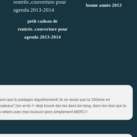
bonne année 2013
petit cadeau de
rentrée..couverture pour
agenda 2013-2014
résors que tu partages régulièrement! Je ne serais pas la 100eme en
cadeaux" j'en ai<br /> déjà trouvé des tas dans ton blog, dans les réas que tu
pu refaire avec mes loulous! alors simplement MERCI !