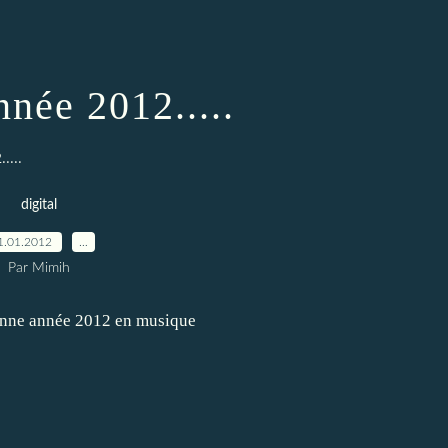
née 2012.....
....
digital
1.01.2012
…
Par Mimih
bonne année 2012 en musique