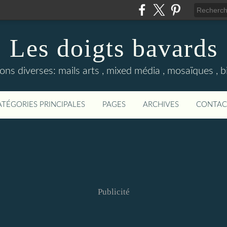
Les doigts bavards
ons diverses: mails arts , mixed média , mosaïques , bij
ATÉGORIES PRINCIPALES
PAGES
ARCHIVES
CONTAC
Publicité