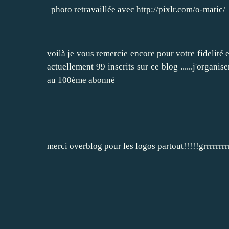
photo retravaillée avec http://pixlr.com/o-matic/
voilà je vous remercie encore pour votre fidelité e
actuellement 99 inscrits sur ce blog ......j'organi
au 100ème abonné
merci overblog pour les logos partout!!!!!grrrrrrrrr