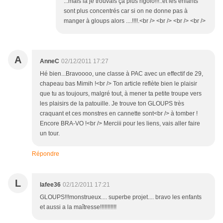
...mais là je trouvais ça plus rigolo!!!..et les enfants
sont plus concentrés car si on ne donne pas à
manger à gloups alors ....!!!!.<br /> <br /> <br /> <br />
A
AnneC
02/12/2011 17:27
Hé bien...Bravoooo, une classe à PAC avec un effectif de 29,
chapeau bas Mimih !<br /> Ton article reflète bien le plaisir
que tu as toujours, malgré tout, à mener ta petite troupe vers
les plaisirs de la patouille. Je trouve ton GLOUPS très
craquant et ces monstres en cannette sont<br /> à tomber !
Encore BRA-VO !<br /> Merciii pour les liens, vais aller faire
un tour.
Répondre
L
lafee36
02/12/2011 17:21
GLOUPS!!!monstrueux.... superbe projet.... bravo les enfants
et aussi a la maîtresse!!!!!!!!!!!