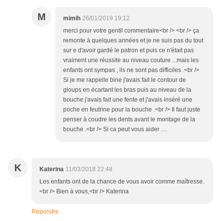
M
mimih
26/01/2019 19:12
merci pour votre gentil commentaire<br /> <br /> ça
remonte à quelques années et je ne suis pas du tout
sur e d'avoir gardé le patron et puis ce n'était pas
vraiment une réussite au niveau couture ...mais les
enfants ont sympas , ils ne sont pas difficiles .<br />
Si je me rappelle bine j'avais fait le contour de
gloups en écartant les bras puis au niveau de la
bouche j'avais fait une fente et j'avais inséré une
poche en feutrine pour la bouche .<br /> Il faut juste
penser à coudre les dents avant le montage de la
bouche .<br /> Si ca peut vous aider ....
K
Katerina
11/03/2018 22:48
Les enfants ont de la chance de vous avoir comme maîtresse.
<br /> Bien à vous,<br /> Katerina
Répondre