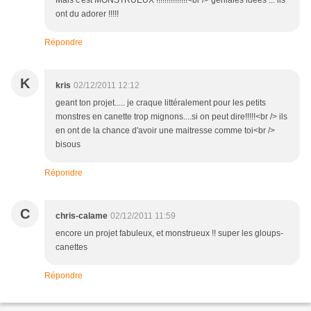
Mais c'est MONSTRUEUX !!!!!!!!!!!!!!!<br /> géniales idées ... ils
ont du adorer !!!!!
Répondre
K
kris
02/12/2011 12:12
geant ton projet..... je craque littéralement pour les petits
monstres en canette trop mignons....si on peut dire!!!!!<br /> ils
en ont de la chance d'avoir une maitresse comme toi<br />
bisous
Répondre
C
chris-calame
02/12/2011 11:59
encore un projet fabuleux, et monstrueux !! super les gloups-
canettes
Répondre