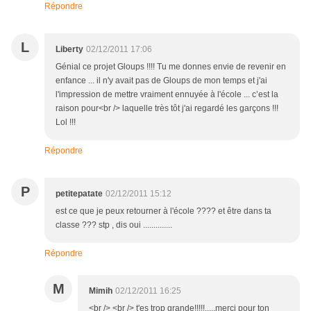
Répondre
L
Liberty
02/12/2011 17:06
Génial ce projet Gloups !!!! Tu me donnes envie de revenir en
enfance ... il n'y avait pas de Gloups de mon temps et j'ai
l'impression de mettre vraiment ennuyée à l'école ... c’est la
raison pour<br /> laquelle très tôt j'ai regardé les garçons !!!
Lol !!!
Répondre
P
petitepatate
02/12/2011 15:12
est ce que je peux retourner à l'école ???? et être dans ta
classe ??? stp , dis oui ..............
Répondre
M
Mimih
02/12/2011 16:25
<br /> <br /> t'es trop grande!!!!!.....merci pour ton