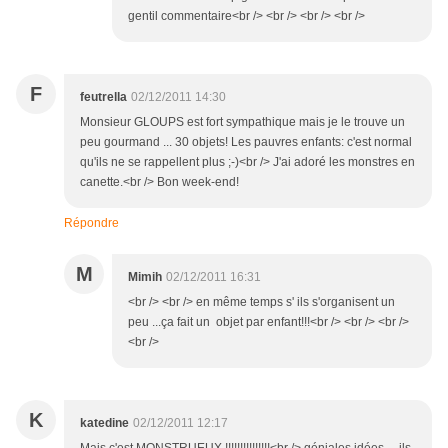
gentil commentaire<br /> <br /> <br /> <br />
F
feutrella
02/12/2011 14:30
Monsieur GLOUPS est fort sympathique mais je le trouve un
peu gourmand ... 30 objets! Les pauvres enfants: c'est normal
qu'ils ne se rappellent plus ;-)<br /> J'ai adoré les monstres en
canette.<br /> Bon week-end!
Répondre
M
Mimih
02/12/2011 16:31
<br /> <br /> en même temps s' ils s'organisent un
peu ...ça fait un objet par enfant!!!<br /> <br /> <br />
<br />
K
katedine
02/12/2011 12:17