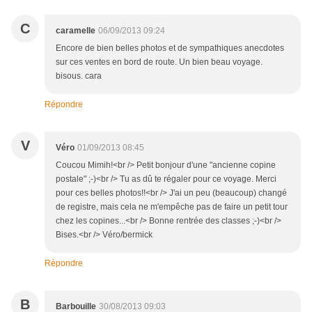
C
caramelle
06/09/2013 09:24
Encore de bien belles photos et de sympathiques anecdotes
sur ces ventes en bord de route. Un bien beau voyage.
bisous. cara
Répondre
V
Véro
01/09/2013 08:45
Coucou Mimih!<br /> Petit bonjour d'une "ancienne copine
postale" ;-)<br /> Tu as dû te régaler pour ce voyage. Merci
pour ces belles photos!!<br /> J'ai un peu (beaucoup) changé
de registre, mais cela ne m'empêche pas de faire un petit tour
chez les copines...<br /> Bonne rentrée des classes ;-)<br />
Bises.<br /> Véro/bermick
Répondre
B
Barbouille
30/08/2013 09:03