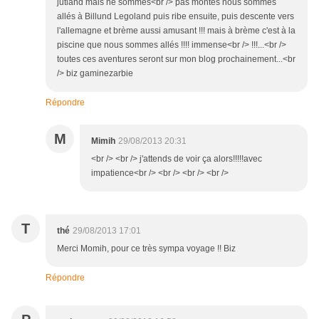
jutland mais ne sommes<br /> pas montés nous sommes
allés à Billund Legoland puis ribe ensuite, puis descente vers
l'allemagne et brème aussi amusant !!! mais à brème c'est à la
piscine que nous sommes allés !!!! immense<br /> !!!...<br />
toutes ces aventures seront sur mon blog prochainement...<br
/> biz gaminezarbie
Répondre
M
Mimih
29/08/2013 20:31
<br /> <br /> j'attends de voir ça alors!!!!!avec
impatience<br /> <br /> <br /> <br />
T
thé
29/08/2013 17:01
Merci Momih, pour ce très sympa voyage !! Biz
Répondre