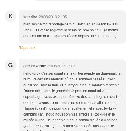
K
katedine
29/08/2013 21:05
bien sympa ton reportage Mimih .. fait bien envie ton B&B !!!
<br /> .. tu vas le regretter la semaine prochaine !!!! (à moins
que comme moi tu squates l'école depuis une semaine ... )
Répondre
G
gaminezarbie
29/08/2013 17:02
hello<br /> c'est amusant en lisant ton périple au danemark je
retrouve certains endroits où nous sommes passés... c'est
aussi par Travemünde et le ferry que nous sommes rentrés au
Danemark... sous le grand<br /> pont en montant vers
copenhague vous avez peut être vu des campings car c'est là
que nous avons dormi... nous ne sommes pas allé à copen
Hague (pas d'infos pour garer et aller en ville avec le<br />
camping car... nouq nous sommes arretés à Roskilde et le
musée viking... le lendemain nous sommes allés à vittelhor
(?) forteresse viking puis sommes repassés aussi dans le