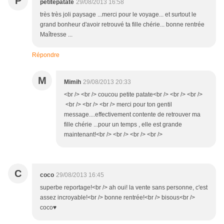
P
petitepatate
29/08/2013 16:58
très très joli paysage ...merci pour le voyage... et surtout le
grand bonheur d'avoir retrouvé ta fille chérie... bonne rentrée
Maîtresse ...
Répondre
M
Mimih
29/08/2013 20:33
<br /> <br /> coucou petite patate<br /> <br /> <br />
<br /> <br /> <br /> merci pour ton gentil
message....effectivement contente de retrouver ma
fille chérie ...pour un temps , elle est grande
maintenant!<br /> <br /> <br /> <br />
C
coco
29/08/2013 16:45
superbe reportage!<br /> ah oui! la vente sans personne, c'est
assez incroyable!<br /> bonne rentrée!<br /> bisous<br />
coco♥