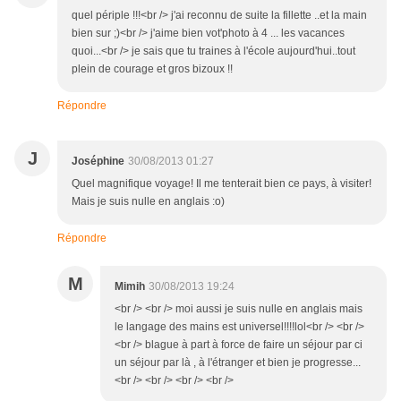
quel périple !!!<br /> j'ai reconnu de suite la fillette ..et la main
bien sur ;)<br /> j'aime bien vot'photo à 4 ... les vacances
quoi...<br /> je sais que tu traines à l'école aujourd'hui..tout
plein de courage et gros bizoux !!
Répondre
J
Joséphine
30/08/2013 01:27
Quel magnifique voyage! Il me tenterait bien ce pays, à visiter!
Mais je suis nulle en anglais :o)
Répondre
M
Mimih
30/08/2013 19:24
<br /> <br /> moi aussi je suis nulle en anglais mais
le langage des mains est universel!!!!lol<br /> <br />
<br /> blague à part à force de faire un séjour par ci
un séjour par là , à l'étranger et bien je progresse...
<br /> <br /> <br /> <br />