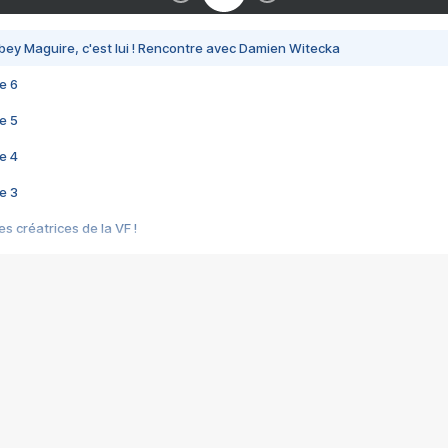
bey Maguire, c'est lui ! Rencontre avec Damien Witecka
e 6
e 5
e 4
e 3
s créatrices de la VF !
e 2
e 1
e Mektoub My Love arrive enfin ! Rencontre avec Shaïn Boumedine et Sal
i : après Toni en famille
elle réalise le bouleversant Dites lui que je l'aime
ais ! Rencontre autour de Vie privée de Rebecca Zlotowski