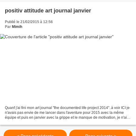
positiv attitude art journal janvier
Publié le 21/02/2015 à 12:56
Par
Mimih
Quanf j'ai fini mon art journal "the documented life project 2014"..à voir ICI je
n'avais pas envie de me lancer dans l'aventure pour 2015 avec la même
équipe et puis en janvier avec la grippe et le manque de motivation, je n'ai
pas fait grand chose et...