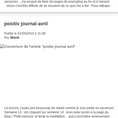
vacances ... j'ai essayé de faire les pages de journaling au fur et à mesure
...sinon c'est très difficile de se souvenir de ce que l'on a fait . Pour rattraper
presque trois...
positiv journal avril
Publié le 01/05/2015 à 11:48
Par
Mimih
Là encore, j'avais pris beaucoup de retard comme je suis partie en vacances
Semaine 14 : (en cliquant sur semaine 14 ..vous avez accés à la page du
blog ) "Petit exercice: je tente la méditation… puis j’enchaîne sereinement