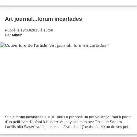
avec une page." Oups...là ça...
Art journal...forum incartades
Publié le 19/03/2015 à 13:50
Par
Mimih
Sur le forum incartades; LMDC nous a proposé un nouvel art journal à partir
d'un petit livre d'enfant à illustrer: Au pays de mon nez Texte de Sandra
Lanilis http://www.livreaillustrer.com/livres.html j'avais acheté un de ses petits
livres au salon du...