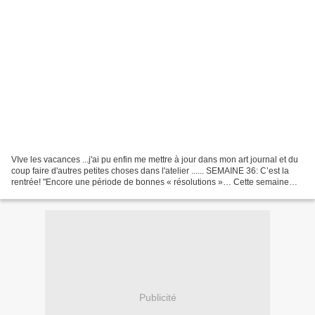
VIve les vacances ...j'ai pu enfin me mettre à jour dans mon art journal et du
coup faire d'autres petites choses dans l'atelier ...... SEMAINE 36: C’est la
rentrée! "Encore une période de bonnes « résolutions »… Cette semaine
créez autour d’un rituel...
Publicité