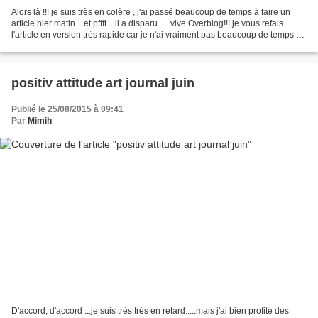
Alors là !!! je suis très en colère , j'ai passé beaucoup de temps à faire un
article hier matin ...et pffft ...il a disparu .....vive Overblog!!! je vous refais
l'article en version très rapide car je n'ai vraiment pas beaucoup de temps en
ce moment...
positiv attitude art journal juin
Publié le 25/08/2015 à 09:41
Par
Mimih
D'accord, d'accord ...je suis très très en retard.....mais j'ai bien profité des