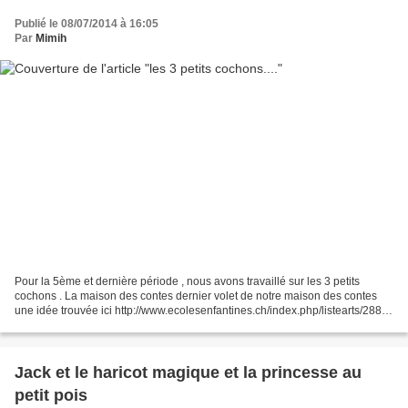
Publié le 08/07/2014 à 16:05
Par
Mimih
Pour la 5ème et dernière période , nous avons travaillé sur les 3 petits
cochons . La maison des contes dernier volet de notre maison des contes
une idée trouvée ici http://www.ecolesenfantines.ch/index.php/listearts/288-
les-trois-petits-cochons-2 je...
Jack et le haricot magique et la princesse au
petit pois