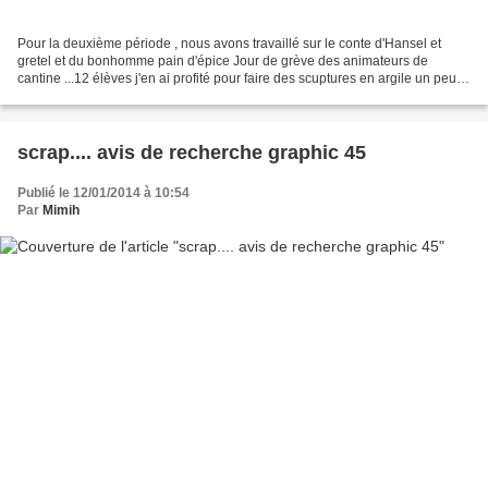
Pour la deuxième période , nous avons travaillé sur le conte d'Hansel et
gretel et du bonhomme pain d'épice Jour de grève des animateurs de
cantine ...12 élèves j'en ai profité pour faire des scuptures en argile un peu
fragile car on ne peut les faire...
scrap.... avis de recherche graphic 45
Publié le 12/01/2014 à 10:54
Par
Mimih