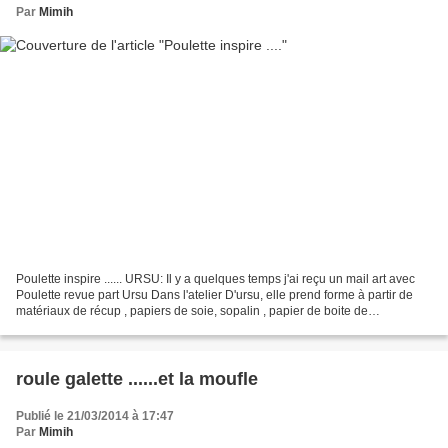
Par
Mimih
Poulette inspire ...... URSU: Il y a quelques temps j'ai reçu un mail art avec
Poulette revue part Ursu Dans l'atelier D'ursu, elle prend forme à partir de
matériaux de récup , papiers de soie, sopalin , papier de boite de
chaussures etc.... après son...
roule galette ......et la moufle
Publié le 21/03/2014 à 17:47
Par
Mimih