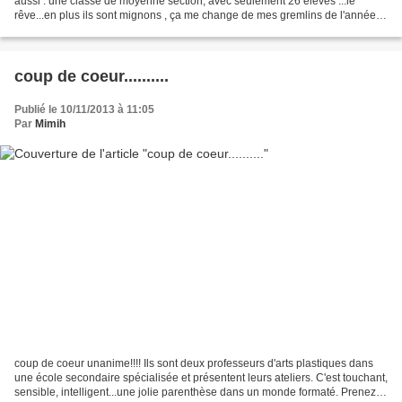
aussi : une classe de moyenne section, avec seulement 26 élèves ...le
rêve...en plus ils sont mignons , ça me change de mes gremlins de l'année
dernière . le projet à l'année , sera...
coup de coeur..........
Publié le 10/11/2013 à 11:05
Par
Mimih
coup de coeur unanime!!!! Ils sont deux professeurs d'arts plastiques dans
une école secondaire spécialisée et présentent leurs ateliers. C'est touchant,
sensible, intelligent...une jolie parenthèse dans un monde formaté. Prenez le