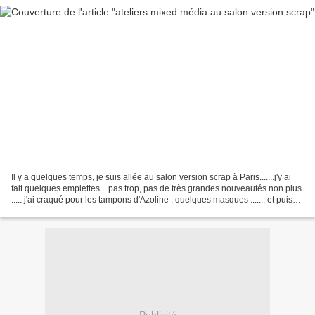
Il y a quelques temps, je suis allée au salon version scrap à Paris.......j'y ai
fait quelques emplettes .. pas trop, pas de très grandes nouveautés non plus
..... j'ai craqué pour les tampons d'Azoline , quelques masques ....... et puis
j'ai fait deux...