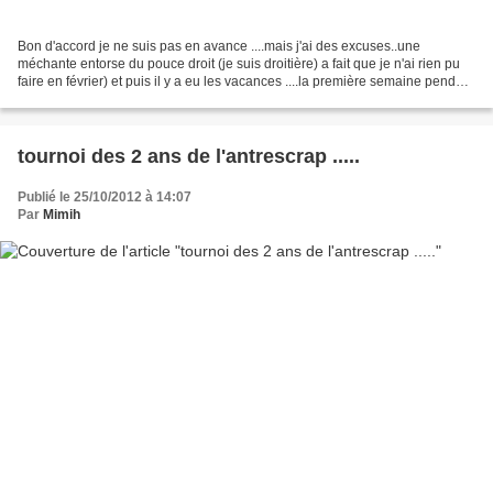
Bon d'accord je ne suis pas en avance ....mais j'ai des excuses..une
méchante entorse du pouce droit (je suis droitière) a fait que je n'ai rien pu
faire en février) et puis il y a eu les vacances ....la première semaine pendant
que mon petit monde était...
tournoi des 2 ans de l'antrescrap .....
Publié le 25/10/2012 à 14:07
Par
Mimih