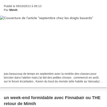
Publié le 09/10/2013 à 09:13
Par
Mimih
pas beaucoup de temps en septembre avec la rentrée des classes pour
bricoler dans l'atelier mais j'ai fait des petites choses . commencé en août..
sur le forum Incartades , Karen du bout du monde (elle habite au Vanuatu) ,
nous a fait un très beau tutoriel...
un week-end formidable avec Finnabair ou THE
retour de Mimih