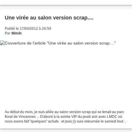
grande feuille...
Une virée au salon version scrap....
Publié le 17/04/2012 à 20:50
Par
Mimih
Au début du mois, je suis allée au salon version scrap qui se tenait au parc
floral de Vincennes ... D'abord à la soirée VIP du jeudi soir avec LMDC où
nous avons fait "quelques" achats . et puis j'y suis retournée le samedi toute
la journée pour faire...