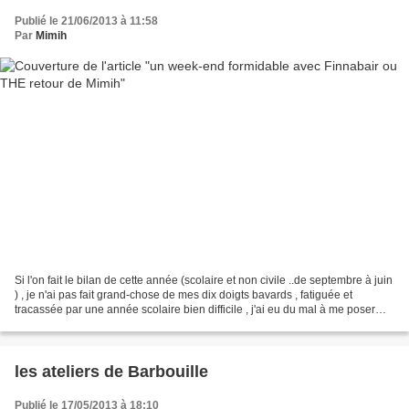
Publié le 21/06/2013 à 11:58
Par
Mimih
Si l'on fait le bilan de cette année (scolaire et non civile ..de septembre à juin
) , je n'ai pas fait grand-chose de mes dix doigts bavards , fatiguée et
tracassée par une année scolaire bien difficile , j'ai eu du mal à me poser
dans mon atelier ..et...
les ateliers de Barbouille
Publié le 17/05/2013 à 18:10