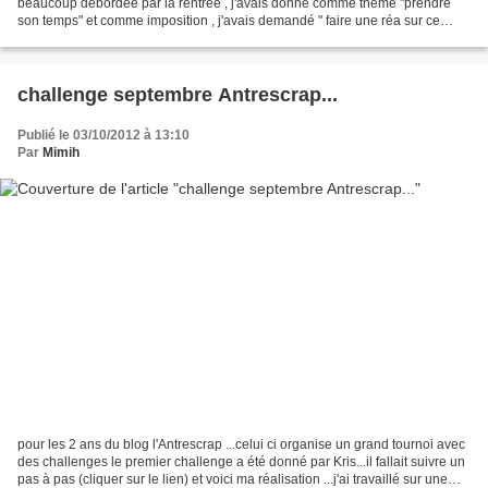
beaucoup débordée par la rentrée , j'avais donné comme thème "prendre
son temps" et comme imposition , j'avais demandé " faire une réa sur ce
thème avec au moins une horloge,...
challenge septembre Antrescrap...
Publié le 03/10/2012 à 13:10
Par
Mimih
pour les 2 ans du blog l'Antrescrap ...celui ci organise un grand tournoi avec
des challenges le premier challenge a été donné par Kris...il fallait suivre un
pas à pas (cliquer sur le lien) et voici ma réalisation ...j'ai travaillé sur une