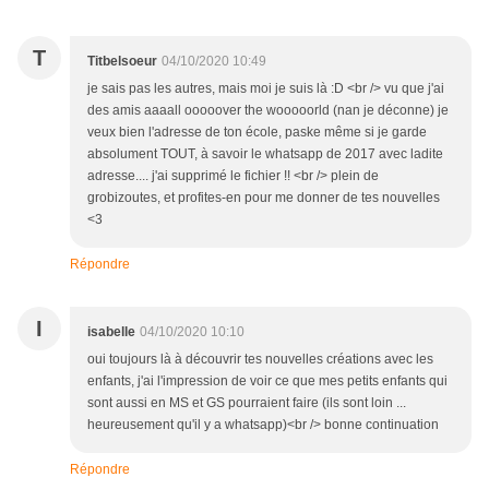
T
Titbelsoeur
04/10/2020 10:49
je sais pas les autres, mais moi je suis là :D <br /> vu que j'ai
des amis aaaall ooooover the wooooorld (nan je déconne) je
veux bien l'adresse de ton école, paske même si je garde
absolument TOUT, à savoir le whatsapp de 2017 avec ladite
adresse.... j'ai supprimé le fichier !! <br /> plein de
grobizoutes, et profites-en pour me donner de tes nouvelles
<3
Répondre
I
isabelle
04/10/2020 10:10
oui toujours là à découvrir tes nouvelles créations avec les
enfants, j'ai l'impression de voir ce que mes petits enfants qui
sont aussi en MS et GS pourraient faire (ils sont loin ...
heureusement qu'il y a whatsapp)<br /> bonne continuation
Répondre