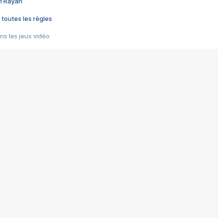
im Rayan
 toutes les règles
s les jeux vidéo
us choquant de Rockstar ? - Le scandale BULLY
e plus moche de Steam
du RÊVE tourne au CAUCHEMAR
pendant 8 heures
it… à tort
umiliés par un jeu vidéo
ire - Final Fantasy 8
ti un empire - Age of Empires
story DOFUS
tard, il crée l'un des pires jeux de tous les temps, MindsEye.