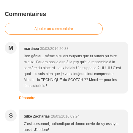
Commentaires
Ajouter un commentaire
M
martinou
30/03/2016 20:33
Bon génial... même si tu dis toujours que tu aurais pu faire
mieux ! Faudra pas le dire à la psy qu'elle ressemble à la
sorcière du placard... aux balais ! Je suppose ? Hi ! Hi ! C'est
quoi... tu sais bien que je veux toujours tout comprendre
Mimih... la TECHNIQUE du SCOTCH ?? Merci ++ pour les
liens tutoriels !
Répondre
S
Silke Zacharias
28/03/2016 09:24
C'est personnel, authentique et donne envie de s'y essayer
aussi. J'aodore!