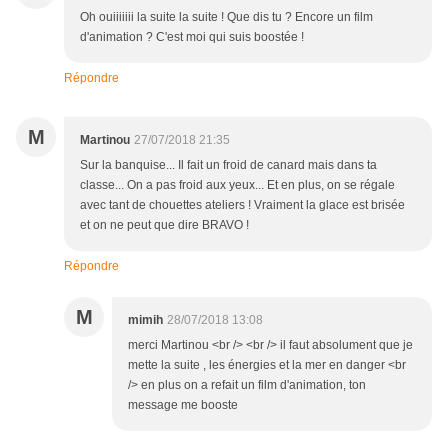
Oh ouiiiiiii la suite la suite ! Que dis tu ? Encore un film
d'animation ? C'est moi qui suis boostée !
Répondre
M
Martinou
27/07/2018 21:35
Sur la banquise... Il fait un froid de canard mais dans ta
classe... On a pas froid aux yeux... Et en plus, on se régale
avec tant de chouettes ateliers ! Vraiment la glace est brisée
et on ne peut que dire BRAVO !
Répondre
M
mimih
28/07/2018 13:08
merci Martinou <br /> <br /> il faut absolument que je
mette la suite , les énergies et la mer en danger <br
/> en plus on a refait un film d'animation, ton
message me booste