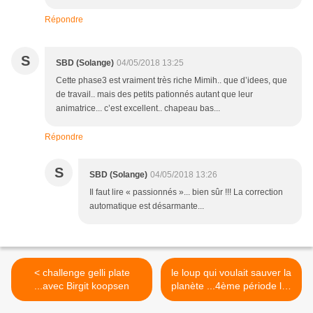
Répondre
S
SBD (Solange)
04/05/2018 13:25
Cette phase3 est vraiment très riche Mimih.. que d’idees, que
de travail.. mais des petits pationnés autant que leur
animatrice... c’est excellent.. chapeau bas...
Répondre
S
SBD (Solange)
04/05/2018 13:26
Il faut lire « passionnés »... bien sûr !!! La correction
automatique est désarmante...
< challenge gelli plate
le loup qui voulait sauver la
...avec Birgit koopsen
planète ...4ème période les
énergies >