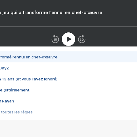
e jeu qui a transformé l’ennui en chef-d’œuvre
nsformé l’ennui en chef-d’œuvre
 DayZ
 a 13 ans (et vous l'avez ignoré)
e (littéralement)
im Rayan
 toutes les règles
s les jeux vidéo
us choquant de Rockstar ? - Le scandale BULLY