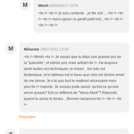
M
Mimih
08/09/2013 19:35
<br /> <br /> je suis contente ...je file voir ....<br /> <br
/> <br /> merci ppour ce gentil petit mot...<br /> <br />
<br /> <br />
M
Mélusine
28/07/2011 13:50
<br /> Mimih,<br /> Je savais que tu étais une grande pro de
la "patouille", et même une vraie artiste!<br /> J'ai toujours
aimé toutes ces techniques, le mixed... ton tuto est
fantastique, et le tableau est si beau que cela me donne envie
de me lancer. Je n'ai pas tout le matériel nécessaire mais
peu<br /> importe. Je voulais juste savoir: qu'est-ce qu'une
encre grasse? Est-ce différent de "Versa Mark"? Réponds
quand tu auras le temps... Bonnes vacances<br /> <br /> <br
/>
Répondre