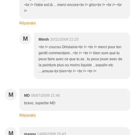
<br /> l'idée est là ... merci encore<br /> ghis<br /> <br /> <br
/>
Répondre
M
Mimih
20/11/2009 22:25
<br /> coucou Ghislaine<br /> <br /> merci pour ton
gentil commentaire...<br /> <br /> bien sure que tu
peux faire avec ce que tu as ..tu peux jouer avec de
la peinture plus ou moins liquide ...sopalin etc
....amuse-toi bien<br /> <br /> <br />
M
MD
06/07/2009 21:46
bravo, superbe MD
Répondre
M
manou
14/06/2009 20:43