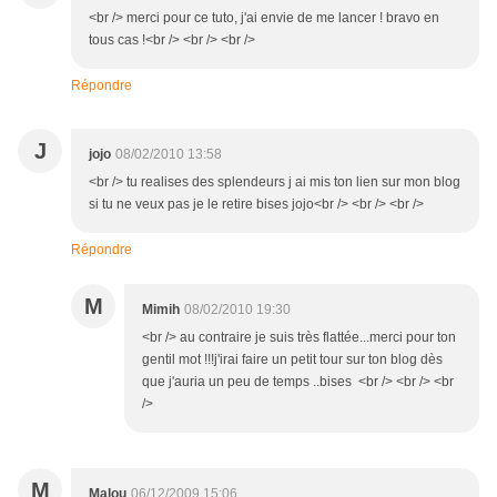
<br /> merci pour ce tuto, j'ai envie de me lancer ! bravo en
tous cas !<br /> <br /> <br />
Répondre
J
jojo
08/02/2010 13:58
<br /> tu realises des splendeurs j ai mis ton lien sur mon blog
si tu ne veux pas je le retire bises jojo<br /> <br /> <br />
Répondre
M
Mimih
08/02/2010 19:30
<br /> au contraire je suis très flattée...merci pour ton
gentil mot !!!j'irai faire un petit tour sur ton blog dès
que j'auria un peu de temps ..bises <br /> <br /> <br
/>
M
Malou
06/12/2009 15:06