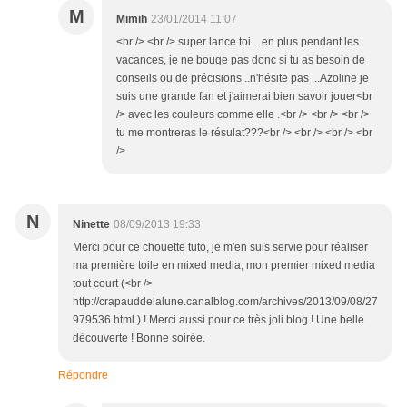
M
Mimih
23/01/2014 11:07
<br /> <br /> super lance toi ...en plus pendant les
vacances, je ne bouge pas donc si tu as besoin de
conseils ou de précisions ..n'hésite pas ...Azoline je
suis une grande fan et j'aimerai bien savoir jouer<br
/> avec les couleurs comme elle .<br /> <br /> <br />
tu me montreras le résulat???<br /> <br /> <br /> <br
/>
N
Ninette
08/09/2013 19:33
Merci pour ce chouette tuto, je m'en suis servie pour réaliser
ma première toile en mixed media, mon premier mixed media
tout court (<br />
http://crapauddelalune.canalblog.com/archives/2013/09/08/27
979536.html ) ! Merci aussi pour ce très joli blog ! Une belle
découverte ! Bonne soirée.
Répondre