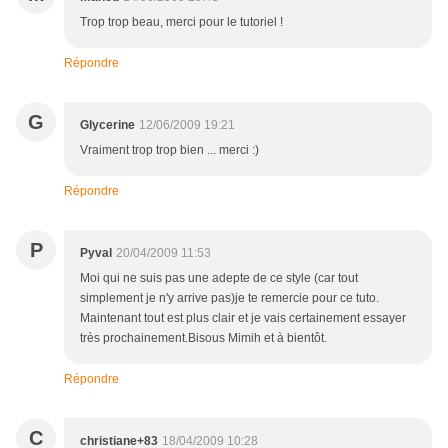
Trop trop beau, merci pour le tutoriel !
Répondre
G
Glycerine
12/06/2009 19:21
Vraiment trop trop bien ... merci :)
Répondre
P
Pyval
20/04/2009 11:53
Moi qui ne suis pas une adepte de ce style (car tout
simplement je n'y arrive pas)je te remercie pour ce tuto.
Maintenant tout est plus clair et je vais certainement essayer
très prochainement.Bisous Mimih et à bientôt.
Répondre
C
christiane+83
18/04/2009 10:28