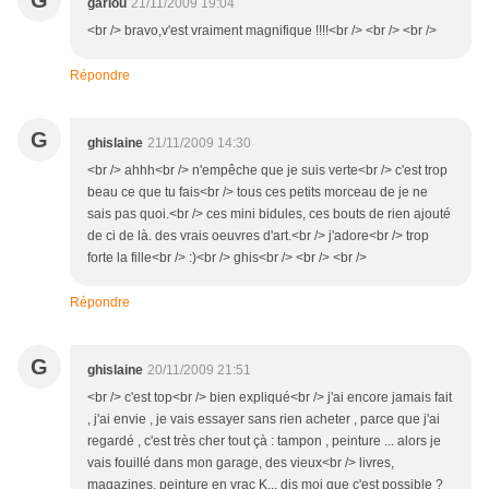
G
garlou
21/11/2009 19:04
<br /> bravo,v'est vraiment magnifique !!!!<br /> <br /> <br />
Répondre
G
ghislaine
21/11/2009 14:30
<br /> ahhh<br /> n'empêche que je suis verte<br /> c'est trop
beau ce que tu fais<br /> tous ces petits morceau de je ne
sais pas quoi.<br /> ces mini bidules, ces bouts de rien ajouté
de ci de là. des vrais oeuvres d'art.<br /> j'adore<br /> trop
forte la fille<br /> :)<br /> ghis<br /> <br /> <br />
Répondre
G
ghislaine
20/11/2009 21:51
<br /> c'est top<br /> bien expliqué<br /> j'ai encore jamais fait
, j'ai envie , je vais essayer sans rien acheter , parce que j'ai
regardé , c'est très cher tout çà : tampon , peinture ... alors je
vais fouillé dans mon garage, des vieux<br /> livres,
magazines, peinture en vrac K... dis moi que c'est possible ?