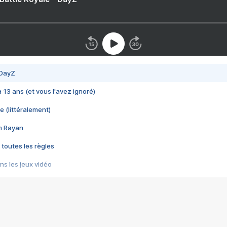
 DayZ
 a 13 ans (et vous l'avez ignoré)
e (littéralement)
im Rayan
 toutes les règles
s les jeux vidéo
us choquant de Rockstar ? - Le scandale BULLY
e plus moche de Steam
du RÊVE tourne au CAUCHEMAR