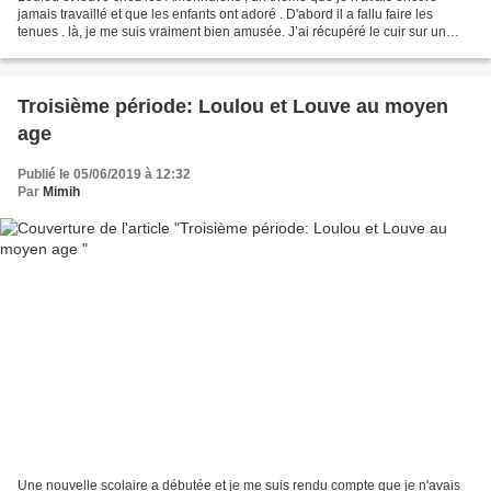
jamais travaillé et que les enfants ont adoré . D'abord il a fallu faire les
tenues . là, je me suis vraiment bien amusée. J’ai récupéré le cuir sur un
vieux blouson et j'ai pioché...
Troisième période: Loulou et Louve au moyen
age
Publié le 05/06/2019 à 12:32
Par
Mimih
Une nouvelle scolaire a débutée et je me suis rendu compte que je n'avais