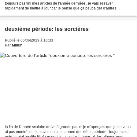
toujours pas fini mes articles de l'année dernière . je vais essayer
rapidement de mettre à jour car je pense que ça peut aider d'autres
collègues et pour moi ça me fait une mémoire. Pour...
deuxième période: les sorcières
Publié le 05/06/2019 à 10:33
Par
Mimih
la fin de l'année scolaire arrive à grands pas et je m'aperçois que je ne vous
ai pas montré tout le travail de cette année deuxième période : toujours sur
notre projet égalité fille/garçon à travers des thèmes et des albums pour