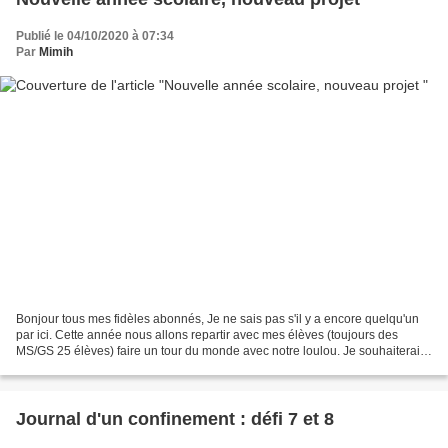
Publié le 04/10/2020 à 07:34
Par
Mimih
Bonjour tous mes fidèles abonnés, Je ne sais pas s'il y a encore quelqu'un
par ici. Cette année nous allons repartir avec mes élèves (toujours des
MS/GS 25 élèves) faire un tour du monde avec notre loulou. Je souhaiterais ,
cette fois ci ayant déjà travaillé...
Journal d'un confinement : défi 7 et 8