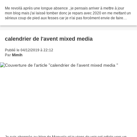
Me revoilà après une longue absence , je pensais arriver à mettre à jour
mon blog mais j'ai laissé tomber donc je repars avec 2020 en me mettant un
sérieux coup de pied aux fesses car je n'ai pas forcément envie de faire
grand chose mais bon..... un début...
calendrier de l'avent mixed media
Publié le 04/12/2019 à 22:12
Par
Mimih
Je suis abonnée au blog de Manuela et je viens de voir cet article vers un