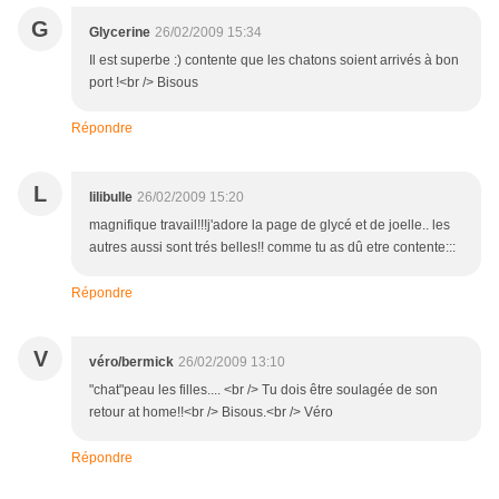
G
Glycerine
26/02/2009 15:34
Il est superbe :) contente que les chatons soient arrivés à bon
port !<br /> Bisous
Répondre
L
lilibulle
26/02/2009 15:20
magnifique travail!!!j'adore la page de glycé et de joelle.. les
autres aussi sont trés belles!! comme tu as dû etre contente:::
Répondre
V
véro/bermick
26/02/2009 13:10
"chat"peau les filles.... <br /> Tu dois être soulagée de son
retour at home!!<br /> Bisous.<br /> Véro
Répondre