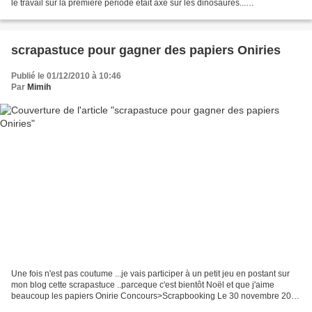
le travail sur la première période était axé sur les dinosaures...
DINOSAURES EN VOLUME nous avons...
scrapastuce pour gagner des papiers Oniries
Publié le 01/12/2010 à 10:46
Par
Mimih
Une fois n'est pas coutume ...je vais participer à un petit jeu en postant sur
mon blog cette scrapastuce ..parceque c'est bientôt Noël et que j'aime
beaucoup les papiers Onirie Concours>Scrapbooking Le 30 novembre 2010
Grâce à cette Scrapastuce, gagnez...