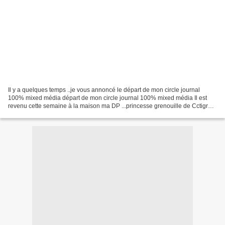
Il y a quelques temps ..je vous annoncé le départ de mon circle journal
100% mixed média départ de mon circle journal 100% mixed média Il est
revenu cette semaine à la maison ma DP ...princesse grenouille de Cctigrou
..les trois petits cochons de Bulle...