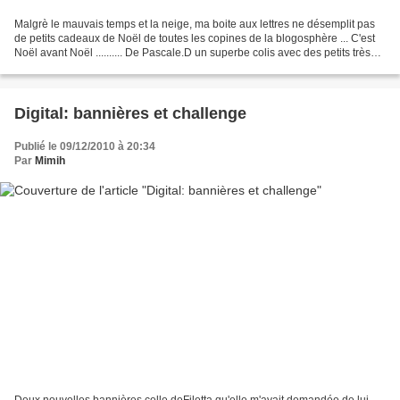
Malgrè le mauvais temps et la neige, ma boite aux lettres ne désemplit pas
de petits cadeaux de Noël de toutes les copines de la blogosphère ... C'est
Noël avant Noël .......... De Pascale.D un superbe colis avec des petits trèsors
une petite toile ,...
Digital: bannières et challenge
Publié le 09/12/2010 à 20:34
Par
Mimih
Deux nouvelles bannières celle deFiletta qu'elle m'avait demandée de lui